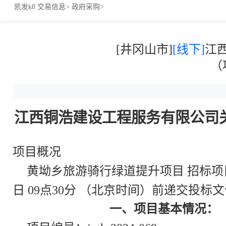
凯发k8
交易信息>
政府采购>
[井冈山市]
[线下]
江
（
江西铜浩建设工程服务有限公司关于
项目概况
黄坳乡旅游骑行绿道提升项目 招标项目
日 09点30分 （北京时间）前递交投标
一、项目基本情况：