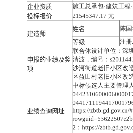
施工总承包·建筑工程
企业资质
21545347.17 元
投标报价
陈国
姓名
建造师
注册
等级
联合体设计单位：深圳
清波，编号：s2011
申报的业绩及奖
沙河街道老旧小区改
项
区益田村老旧小区改造
中标候选人主要管理人员
0442310600006
04417111944170
https://zbtb.gd.gov.c
业绩查询网址
rowguid=63622507
2：https://zbtb.gd.gov