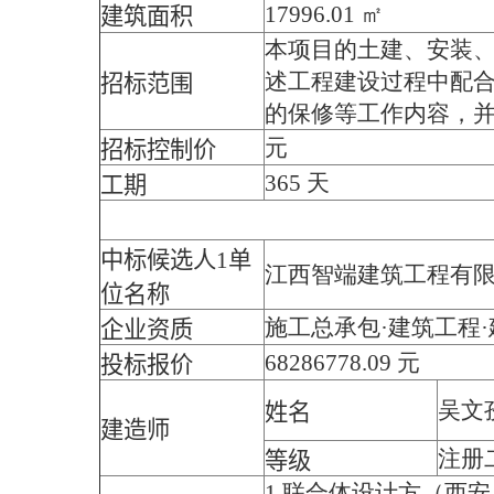
17996.01 ㎡
建筑面积
本项目的土建、安装
述工程建设过程中配
招标范围
的保修等工作内容，并
元
招标控制价
365 天
工期
中标候选人1单
江西智端建筑工程有
位名称
施工总承包·建筑工程
企业资质
68286778.09 元
投标报价
吴文
姓名
建造师
注册
等级
1.联合体设计方（西