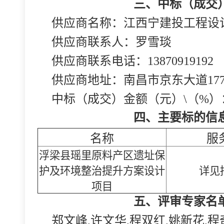
三、中标（成交
供应商名称：江西宁建投工程设
供应商联系人：罗雪琰
供应商联系电话：13870919192
供应商地址：南昌市京东大道177
中标（成交）金额（元）\（%）：29
四、主要标的信
名称
服
浮梁县瑶里原料产区遗址保
护及环境整治提升方案设计
详见
项目
五、评审专家名
郑文峰,许文华,程双红,姚新花,程