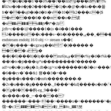
�~�u�z��l7��o%��?��nïxҏ���s$/�%
�ؓ6iʔxr�i�rt�j�2��f���1)�s�@�s�ks��s�똩
fr�'���aj0�i�d�b\�v�10�k2���z:�]$
�e����6� ��m��o�;诐
�n��a��t�u��ր�t*�;l)/
ʆzfb=c���/@����1�(o �4��1���
˪l����(n��c���s~�h�i����ݷ��_������
endstream endobj 16 0 obj <> stream x��{
��y���~�ϲgzwg��k `�]����� �
��� ap�
��(�6)���h)�lŋ�t�� mz6)uى�$�r%y�d�r%k�,
��\�tv�jt���sp*n��������?�����
ad!=o�z�;ya�g�.b˛db�cg/=xr������h�3�o>���/
�6��cv�`��&} 뿅��3�=��
�g���x���s'i�m#z����;���-�
�2v�u��c�g�����._8���^�kd[����o�rt�/`�^�
�ǥ�f���䑦-eg_9���?
�e���o��_:~�����?
������~���<��>����x�<������^�ֳ
馏~�c3;�����%�e�ÿ_�#o_|��?|뵷