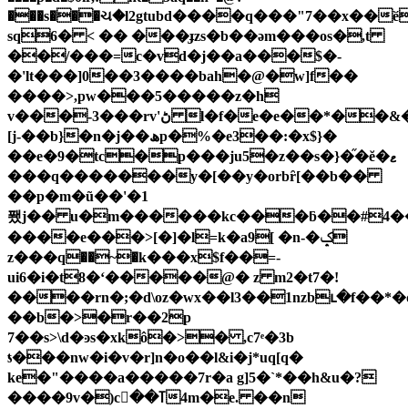
���s���ચ�l2gtubd����q���"7��x��ӗ~
sq6� < �� ���ɟzs�b��əm���os�,t
��/���=c�vd�j��a���$�-
�'lt���]0��3����bah�@�w]f��
����>,pw���5�����z�h
v���-3���rv'ڻ l�f�e�e��*
[j-��b}�n�j��ھp�%�e3��:�x$}�
��e�9�tc�p���ju5�z��s�}�֞�ĕ�ޱ
���q�������y�[��y�orbȓ[��b��
��p�m�ũ��'�1
퐸j�� u�m������kc���ƃ��#4��
����e���>[�]�l=k�a9[ �n-�ݤ
z���ԛ��~�k���x$f��=-
ui6�i�t8�ʻ�����@� z m2�t7�!
����rn�;�d\oz�wx��l3��1nzbւ�f��*
��b�>�r��2p
7��s>\d�ͽs�xkô�>� ,c7ͤ�3b
ƾ���nw�i�v�r]n�o��l&i�j*uq[q�
ke�"����a�����7r�a g]5�`*��h&u�?
����9v�)cߠ��4m�e. ��n