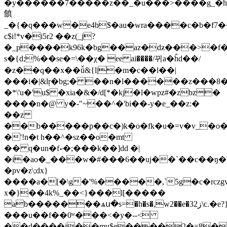
�y������7�����z��_�u���>����g_�h
饙
_�{�q���w�e4b$�au�wra����c�b�f7���f
c$i!*v�i5r2 ��z(_j?
�_p����k96k�bg��az�dƶ���>�f
s�{d;%��se�=\��χ� ee ai����/뀌a�ĥ
d��/
�z��q��x��ǚ&{l|�m�c��l��|
���i�|&lŗ�bg;� ��n�l������z���8
�*\'u�'u$ �xia�&�/d[*�kj�l�wpz#�zbz�
����n�@ y�-"~��^�'bi��-y�e_��z:�
��z
��b�����p��c�)k�o�fk�u�=v�v_�o�
�'!n�t h��^�sz��o�mt
�� q�un�fކ�;���k��]dd �|
�i�ao�_���w�
#���6��uj��`��c��ŋ
�pv�z\;dx}
����a�[�\
g�'%�����,`5g�c�rczgv
x�}��4k%_��<}���l[�����
ab�������ѧ
ս�s=�h�s�,w2��e�3ز2\c.�e?}
���u��f��0ʷ���<�y�--<
��d����j��mu$e����2�=8�u