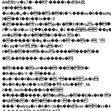
dek#j^ʑ�y,7�=��"����y�ut&抏
d�f��z��(-
�n{�g�ں�w��� z��]�%���uu�h��na9ql���tȑ������ք:�x�lf�����
]���3��{��2u��=]!
�]���o�7ra�t� qo�c�ٞ�31�3�vܛ w�گ��
^�1w�:4�;a<2ܟ��ڠ���u_�{`��aţ;d˺��g�u[���={�����
sf4�g!�-�@���(3��uh \k�5
����̥��?��g.�aa��=)�'�s�ܲj� #_"-
f�y pg�7u9 _k<�vqx�ef?
#�o���$0ie�mya���������
�,��ཐ����~�ui����u�|
�3���`�wz#��l�~��� 9�!
�lb�ho�h^f~�>���ڤ-
�a�>�ǘ�#�kn�j�'�-*��� ,&�x|
�u�0\�p�vf��-b3f,��'~k$ts��"_6k
2��_dm!fo��g��cb��}
�݁�j��e׾����;.��l;usٽ)���fj�a�8�7��a�9ȃ[ʺo�/
�6jb�[�<���h��^�;���
���"�n0ӻnʓ�rv�b�9<2h�h��kwm~��vz�