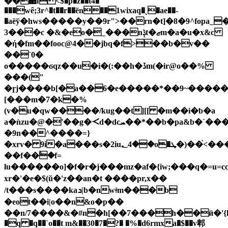
��΂f <$�p�z��t4�
���wȇ;3r^�t��r��ӗn��1wixaq�˛�ae��-
�aëў�hws�����y��9r">��rn�t]�8�9^fopa
3���c �&�eo�_���nݙt�ޒm�a�u�x&c
�ή�fm��fooc@4��jbq�f>��b�v��
��`0�
o�����ϭqz��u�i�(:��h�ڏm(�ir@o��%
���("
�ɼj����b[�a��6�e�����*��9~�����
[���m�7�k�%
(v�u�qw����/kug��t][[ �m��i�ƅ�a
a�ǹzu�@�'��g�ᑄd�dcܚ��*��b�pa&b�`���5r.2x��w
�9n��^����=}
�xrv� 9i�a���s�2iu؂4��o�٠���>֙��(�ܛ�u���3�-
��f��ۧ�f=
lu������o]�f�r�j���mz�af�{iw;���q�=u=cc
xr�'�e�$(ŭ�'z��an�t ����pr,x��
/t���s����kaܖ|b�nwǂm���b
�eot��i|o��n&o�p��
�q �q��`o��t m&��30�7�?� �%�d6rmxa�$��v郫