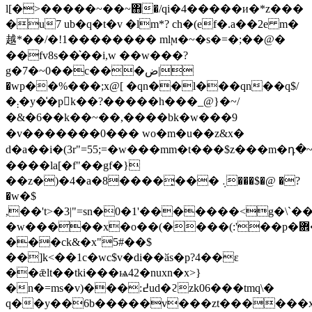
l[�>�����~��~΋�/qi�4�����и�*z���
�u7 ub�q�t�v �lm*? ch�(ef�.a��2e m�
越 *��/�!1�������� mlϻ�~�s�=�;��@�
��fv8s��͛��i,w ��w���?
g�7�~0��c���ض|
�wp��%���;x@[ �qn��l���qn��q$/
�܄�y�͑�pk��?�����h���_@}�~/
�&�6��k��~��,����bk �w���9
�v�������0��� wo�m�u��z&x�
d�a��i�(3r"=55;=�w���mm�t���$z���m
����la[�f"��gf�}
��z�)�4�a�8����̙��� ܉���$�@ �?
�w�$
,��'t>�3|"=sn�0�1'�������<g�\`���
�w�����x�o��(����(:'��p�܎����z<�b�]�z�k�;oi�k�np�bz��*��g��ʣ��m�x~��)�!r�0m����`�������
���ck&�x"5#��$
��]k<��1c�wc$v�ԁi��ӑs�p?4��ε
��ǣlt��tki���ѩ42�nuxn�x>}
�n�=ms�v)���:߄ud�ϩzk06���tmq\�
q��y��6b�����v���zt������xf