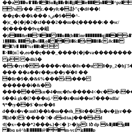
��af��w�'��r��$u�g��r�6�jj��ie���n���^pz�(e��
?ur�� ƨc.��y0;�.訃"ҁ�d#��!
��g�c��k��� sݭ�$��^-
�)c_�{�j�2�xf���2��m�ɖ�����:� �sc/
�[�����9vq�岨
�)l���&e��7��� f��u��(b��5nr�������qj���s�'�d
1����k ���q�wl��.o� ��0�6:�r��8�c.0c��f
��7r� ���%r��b� 
�>��{n�,eo��ę���_����{�j�va������
p �4h3�
�z�ryt�s����v�hk�8v��u 8�p_2�hj`5
��� ��a��r��ϻ��y�֗�0 ��
�lir�$�,�&6%���c)���
������i�&�}
������ku�4�m;�fw����4<�c�4�:��.=
�6�â gk�[?���uj.^��z�mi��oe7���sdfa/
٩*�:y��$`�ne��8
d��z�v�:m03��h�m��eh_6t��l.u�e�jjyr��
㙁}d�3t'����`!� dod/ѭj���nd
ʵf{�x=���*2���s.}�<� ]>�}ҏ1 lծ dp &�j��g��
�bq u4^h�|�����@��m-vc{g����p