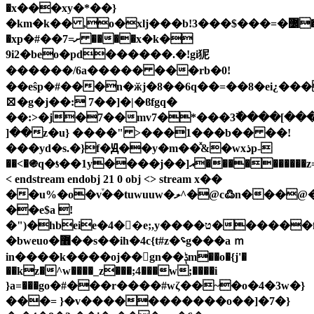
�x���xy�*��}
�km�k�� ,o�xlj���b!3���$���=�߼�b�ϼ��[%�9�
�xp�#��7=ށ ����x�k�
9i2�beo�pd������.�!gi狔
������/6a����� ���rb�0!
��eŝp�#���n�ӂj�8��6q��=��8�ei¿��
⛝�g�j��: 7��]�|�ϐfgq�
��:>�j�7��mv7�*���3߯����[��
]��z�u} ����" >���1���b�� ��!
���yd�s.�}f�Ԭ��y�m��ͯ&�wxذp-
��<�֍q�ƾ��1y����j��]އ����������z=_��k~o8==~���a���u�¿�g�\
< endstream endobj 21 0 obj <> stream x��
��u%�o�v֒��tuwuuw�ލ^�@c߷n���@�!
��e$a !
�")�hbeie�4��e;,y����ט������f����̪��#&~ğ�??
�bweuo�޻��s��ih�4c{t#z�؝g���a ｍ
in����k����oj��gn��ݙm��o�{j'�
��kz�^w����_z���;4���w;����i
}a=���gο�#���r����#wζ��~�o�4�3w�}
���= }�v�����������o��]�7�}