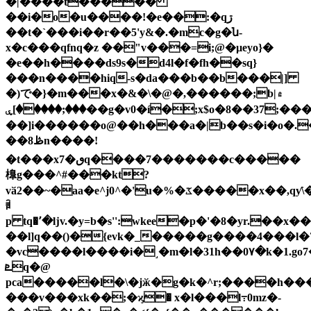
�|����t�����
��i�o�u����!�e��:�qڗ
��t�`���i��r��5'y&�.�mc�g�ն-
x�c���qfnq�z ��"v���=i;@�µeyo}�
�e��h����ds9s�d4l�f�fh��sq}
���n����hiq-s�da���b��b���|]
�)で�}�m���x�&�\�@�,������;b۾|
���;�����]ۑ��g�v0�í�;x$o�8��37;���i7���n�wn2_
��]i������o@��h���a�|b��s�i�o�.�_���
��ڟ8n����!
�t���x7�ٯq����7�������c�����
橰g���^#���kt?
vӑ2��~�aa�e^j0^�'u�%�ػ�����x��,qƴ\�n�bw��
ꄦ
p tq�٬�ǉv.�y=b�s'':wkee�p�'�8�yr.��x��9���zn�_ho�
��l]q��()�{evk�_�����g����4���l�
�vc����l����i�˼�m�l�31h��0۷�k�1.go
ܧq�@
pca�����l�\�jӂ�g�k�^r;����h����
���v���xk��;�ϗ� x�l���l߹0mz�-