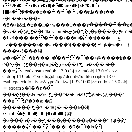
���:�ba߶b��r��x��9����bǡv�v[��v{
�*2���hc��v�.e���[���bm��i�}y�#�#�
���ܘ�#����4�� �\�ү��rd#��r��
z�f,��x���v
�5�>k&d.�z��n�~w���1���۴�������g�ϛ
�vv�n�@��b4k̈́qk=pm�su��p����ʊu
�bvd���j���|��x��m��qع 1 =���|
߇ٳ������z�.�#h���){�����\,qk�v/�k }
���{���峻
w�ƹ�f�k���_�̾�����<@���݂�lt�
<��cu��y|�m]�o~s��}ha�ӿ��i��-
��oyq endstream endobj 12 0 obj <> endobj 13 0 obj <>
endobj 14 0 obj <>/cidtogidmap /identity/fontdescriptor 13 0
r/subtype /cidfonttype2/type /font/w [1 33 1000]>> endobj 15 0 obj
<> stream x�]��n�0
�����.&b�%h��"��m�9@!�v@)���/
��nh?�9�g;j�f?
�������*n�48{�o���h�㴁
x c��o�m���j/��4����}캺
�x���h�e�����,�����q����۲|ڋg!�j
�����-����|�_�7�ſ�bel |