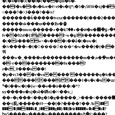
�;�4�8�3;��i�c���qm�6�-
��f�x�6�s�ޔ6e�ĕ>el�s�tj*;�5�;5056�xj��֩sǧ�zb��ԕ�'�>
<���7�>3���?��/s?
�������ǩ�����tvzxz������[���2��
�����sk���m���߶o�춓
�����mwo;�����۾��k۾��7��ͷ�o�ۃ��=ۇ�׶�ܾe��������ΰ�e3
fv��92sf�}3g����f~w�g38�������
�;�ύ���w<�s���:��ǻ�|�ow�|
�/v����=�{��������^�w���{�{�{�ݽ����a���o
쿼
���w�_����o����������m��܂n�߲�m����-
�~r����������9x���?
z�c_8���o��!
�p�тc3���r�co����'������q�h��
ׯ�{��w�}�{w~��o��ӓ���:�*?
uy����o�xj�sǟ�碑o}�/<��o_|
��=�ç���<��g�3�g�����_>���<����޳?
��ϟ{乿|�����#ϯ~~��[�?����?�� /h/|��
���/�{��/���k�_}�����g��}/��{�eʫ�����w�s��z�?
իn5����w����w��������xձ�i^���?