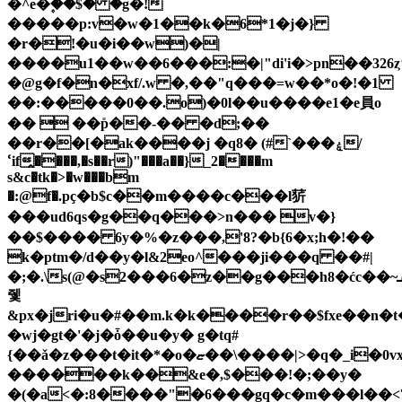
�^e�۪��$� �g�!
�����p:v�w�1��k�6*1�j�}
�r�!�u�i��w)�|
����u1��w��6���:�|"di'i�>pn��326
�@g�f�n�xf/.w �,��"q���=w��*o�!�1
��:�����0��.o)�0l��u����e1�e員o
��  ��p̎��-�� �d;��
��r��[�ak����j �q8� (#`���ۼ/
ՙif̭����,�s��r)"���a��
}_2����m
s&c�tk�>�w���bm
�:@f�.pҫ�b$c��m����c���l䓄
���ud6qs�g��q���>n��� v�}
��$���� 6y�%�z���,'8?�b{6�x;h�!��
k�ptm�/d��y�l&2eo^���ji���q ��#|
�;�.\s(@�s2���6�z��g���h8�ćc��~ܝ�jk�[l���~���q2>�h�
쥋
&px�jri�u�#��m.k�k����r��$fxe��n�
�wj�gt�'�j�ȱ��u�y� g�tq#
{��ǎ�z���t�it�*�o�ޏ��\����|>�q�_i�0vx�t7c�7�fk��gl,�h*�_��� ]�i���t�l17�j�l�ʤ|
������k��&e�,$���!�;��y�
�(�a<�:8����"�6���gq�c�m���l��<