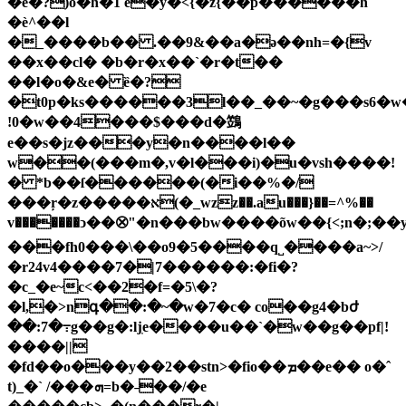
�e�?)o�h�
1 e�y�<{�z{��p������h
�è^��l
�_����b�� .��9&��a�ǝ��nh=�{v
��x��cl� �b�r�x��`�r�t��
��l�o�&e� ȅ�?
�t0p�ks������3l��_��~�g���s6�
!0�w��4���$���d�鷑
e��s�jz���y�n����l��
w��(���m�,v�l���i)�u�vsh����!
� *b��ſ������(�i��%�/
���ŗ�z�����א(�_wzz��.au���}��=^%��
v�������ͻ��⮿"�n���bw����õw��{<;n�;��
���fh0���\��o9�5����q˽����a~>/
�r24v4����7�|7������:�fi�?
�c_�e~c<��2�f=�5\�?
�l,�>nգ��:�~�w�7�c� co��g4�bժ
��:7�߹g��g�:ǉֽe����u��`�w��g��pf|!
����||
�fd��o���y��2��stn>�fio��ܡ��e�� o�ˆ
t)_�` /���ܗ=b�˗��/�e