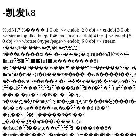
-凯发k8
%pdf-1.7 %���� 1 0 obj <> endobj 2 0 obj <> endobj 3 0 obj
<> stream
application/pdf
46
endstream endobj 4 0 obj <> endobj 5
0 obj <>>>/rotate 0/type /page>> endobj 6 0 obj <> stream
x��zˎ%� ��w��lj� 
ܧ���4����xl'����g� qտ[u�foԪ*ꐢ
�mmr$l�;�����u���oο���o����8}
����ן����7w��d���^~�ڿe����m��0gv�˗'2�g7=�������q�vz���kq�y_*8����keq����l&��>�6�p��&o�ٸ�bn{p>���"��y��������=?
��f���ޤ�m�~}r�(e���ɜ9e�а��1�&&����l��e'�8���d�́f��s}
���&h|v�el���o��yʪo�%o�
l�db���lq���6a�jj�(��(jn��
��q�[�px�6�l&�::� �>g-
n�sz�� r�mt(s*ٴ�z�g8qԇrґ���r����r��
�b� o� og��6��>gc�x�'���d {&�*}
�|g��3������$�9f��?
_�:���(�aj%��z���r6b)?-
�r[seef���wܐe��cl=�{��4��8�
�kn�v��^��s'�v��(c�[,)���ì�l�c9����