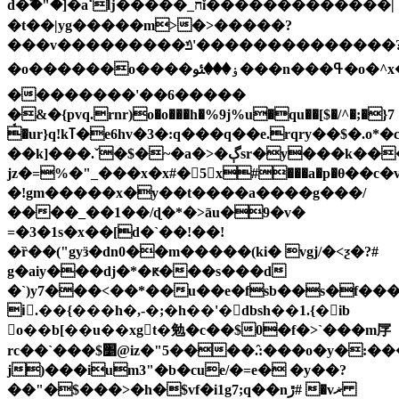
d�ۨ�"�]�aߵǉ�����_חǐ�������������|
�t��|yg�����m>�>�����?
���v���������ݿ'��������������?
�o������o����ۏ���ﯯ���n���ߟ�ο�^x������k�������w���x=�,hc{_���^�ׇ˗�����?
��������'��6�����
�͔&�{pvq.rnr)o�o���h�%9j%u�qu��[$�/^�;�}7
�ur}q!kߠ�e6hv�3�:q���q��e.rqry��$�.o*�c#�|
��k]���.ˇ�$�~�a�>�ڳsr�y���k���?
jz�=%�"_���x�
x#�򡤍5x#���a�p�θ��c�
�!gm�����x�y��t����a����g���/
����_��1��/ɖ�*�>āu�9�v�
=�3�1s�x��[d�`��!��!
�ȑ��("gyӟ�dn0��m����
�(ki� vgj/�<ƺ�?#
g�aiy���dj�*�ԟ���s���d
�`)y7���<��*��u��e�fsb��s�f���
iَ.��{���h�,-�;�h��'�dbsh��1.{�ib
o��b[��u��xgt�勉�c��$0�f�>`���m㞌
rc��`���$׵@iz�"5����.̑:���o�y�:����s�a���(
j)���iu
m3"�b�cue/�=e� �y��?
��"�$���>�h�$vf�i1g7;q��nڙ# �vޜ