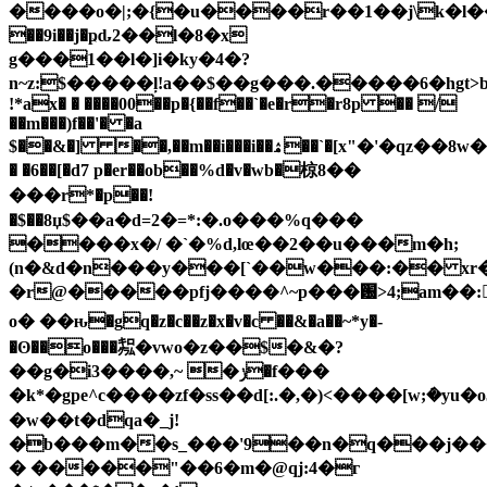
����o�|;�{�u����r��1��j\k�l��
��9i��j�ҏԃ2��l�8�x
g���1��l�]i�ky�4�?
n~z:$�����ļ!a��$��g���.�����6�hgt>b
!*ax� � ����00��p�{��f��`�e�r�r8p �� /
��m���)f��'� �a
$��&�] ��,��m��i���i��ۿ��`�[x"�
� �6��[�d7 p�er��ob��%d�v�wb�椋8��
���r*�p��!
�$��8џ$��a�d=2�=*:�.o���%q���
����x�/ �`�%d,lœ��2��u���m�h;
(n�&d�n���y���[`��w���:�� xr�
�r@�����pfj����^~p���԰>4;am��:�
o� ��ԋ�gq�z�c��z�x�v�c ��&�a��~*y�-
�ʘ��o���㌕�vwo�z��$�&�?
��g�i3����,~ �ݫ�f���
�k*�gpe^c����zf�ss��d[:.�,�)<����[w;ܿ�yu�o5����7>��
�w��t�dqa�_j!
�b���m��s_���'9��n�q���j�
� �����"��6�m�@qj:4�г