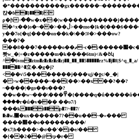
�*�����������gx������~��������
캱�ɓ�}���}
ϼ�ի~��w�x�\�|w�����������j����
�^x
��]o�~��>��ڷ>��mo�}k�[���ַ6����o-
y��7o{�ԛ[����on��k�\��؛#�>���ow?
���7�
��8���7�����o��ޘ~c�;�����׷�c��^���\���կ���%���>���
뽯w_�|=�z�����m�k����6tm)<&�ծկ
^�6vm�ztm�z�z�z�z�z)��_��_��5�����rz%�j�8|$^q_�_a/
�����/^�立�.�g�j?
<��v\5��������j���ʯj/�ջc/�_�|
� >w�����~��{��>��x��?��?
~����|�go��s���?
��w��w~���\���߾�{����q�ǘ�����ǘ�����ۗ���/
����r�ǘ�v��� ��υ7/}
���k���t��p�7/~��7/
�s�w.޸�ux������7?��u��~�»���
����׵��o���������/
�x7|h����>�σ��'�j�e/��
�{��2��@rp�r�