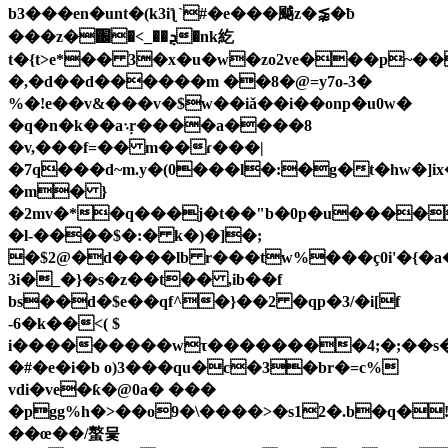
b3���en�unt�(k3iƪ`#�e���䬂z�⪉�ƀ
���z�֌�<_��ܯ�nk紇
t�{t>e*�� 3�x�u�w�zo2ve���p~��o"��̱@�p
�,�d��d������m ��8�@=y7o-3�
%�!e��v&���v�$w��iǎ��i��onp�u0w�
�q�n�k��a܈ŗ����a����8
�v,���f=�� m��ɾ���|
�7q���d~m.y�(0���l�:�g�t�hw�]ix
�m� }
�2
mv�*�q���j�t��"b�0p�u����
�l-����$�:� k�)�]�;
�$2@�d����lb r���tw%���ç0i'�{�a
3i�_�}�s�z��t�� ,ib��f
bs��d�$e��qf^�}��2 �qp�3/�i[f
-6�k��<( $
i���������wτ��������4;�;��s
�#�e�i�b o)3���qu�c�3�br�=c%
vdi�ve�ƙ�@0a� ���
�pgg%h�>��o9�\����>�s12�.b�q�!
��œ��/螯믗