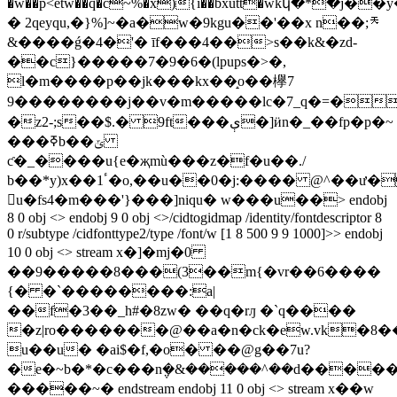
�w��p<ȅtw��q�c~%�x){i��bxutt�wkկ�*�j�
� 2qeyqu,�}%]~�a�w�9kgu��'��x n��;㆝
&����ǵ�4�'� īf���4��>s��k&�zd-
��c}�����7�9�6�(lpups�>�,
l�m����p��jk���kx��̝o��欅7
9��������j��v�m�����lc�7_q�=�b�"b���ԑ��o;��
�z2-;s��$.� 9ft���ې�]ӥn�_��fp�p�~
���ߧb��ݶ
ƈ�_����u{e�җmù���z�f�u��./
b��*y)x��1ٴ�o,��u��0�j:���� @^��ư�[���=b�
𨁭u�fs4�m���'}���]niqu� w���u��
> endobj
8 0 obj <> endobj 9 0 obj <>/cidtogidmap /identity/fontdescriptor 8
0 r/subtype /cidfonttype2/type /font/w [1 8 500 9 9 1000]>> endobj
10 0 obj <> stream x�]�mj�0
��9�����8���(3��m{�vr��6����
{� �`��������:a|
��f�3��_h#�8zw� ��q�rԓ �`q����
�z|ro�������@��a�n�ck�ew.vk�8�
u��u� �ai$�f,�o� ��@g��7u?
�e�~b�*�c���n݆�&�����^��d�����ٳ�5�ƕ�nk�
�����~� endstream endobj 11 0 obj <> stream x��w