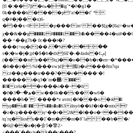
[fi �:��7ƥ �eە�҉�ig`*�ȑ�g1�
0k����k����p!'a!��f` *
q�#�j���u)6-
�i��x<0�p���fm^��$[g�[ϐa|=�se�
χ��&��g����}#����{��b�ι����4�ui#
�� ^��g7h� 0c���t�?
���(=nq�(]��،�%�{���
s�,ͮ�w�j�;pf�$�h�dx|6ǔ'�-�4a4u �fݡ]
(����me��9ц)��o��h�r�en~�*����#
�h��|r�-%l���vw)d]攜l)�u���8m7qu
cz��ϱ���sr���?��e����ˑ�!
�����s�q3�`m�΃/ ���
�0�celu��e���o��~�h
�f�ھ�~�3�w��6k��c���w6�
����h�`:`����*e avm{�f���o:�ӝ�l
yp��u�l �� %��n�u�63dnyӧ��kf�i��mtx?
�z�cp����ӊ^��r�2&�l��o�=��i��
tq`rq�liosu��]`�m�ʂ�m�8`!a ��h�'�/
�6@��a�j�㐱5�擎2>
<���`��v)s�k��c���?