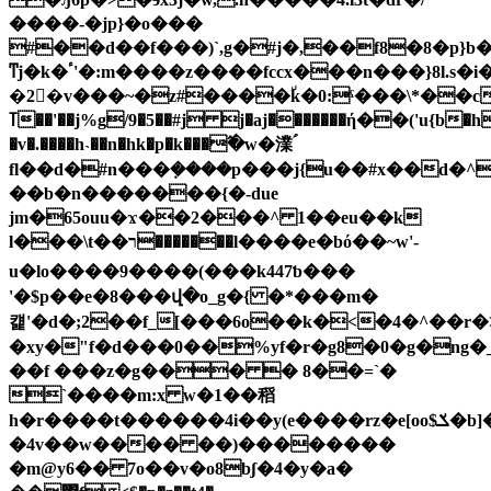
����-�jp}�o���
#��d��f���)`,g�#j�,��f8�8�p}
ͳj�k�ٴ'�:m����z����fccx���n���}8l.s�i��t:�j��-
�2�v���~�z#����٘k�0:ˁ���\*��c
ߠ��'��j%g/9�5��#j j�aj�������ή��('u{b�h��v9f�8
�v�.����h˴��n�hk�p�k���߬�w�澲ؑ
fl��d�#n���ܼ����p���j{u��#x��d�^
��b�n�������{�-due
jm�65οuu�ϫ��2
���^ 1��eu��k
l���\t��ר�������l����e�bό��~w'-
u�lo����9����(���k447ƅ���
'�$p��e�8���վ�o_g�{ �*���m�
컕'�d�;2��f_[���6o��k�<�4�^��r�
�xy�"f�d���0��%yf�r�g8�0�g�ng�
��f ���z�g��� � 8��=`�
`����m:x w�1��稻
h�r����t������4i��y(e����rz�e[oo$ݎ�b]����;fզ�zgxm^�~n��4�����t#c�d�=����s�(��)ջa5y>�>�4aaqq
�4v��w���� ��)��������
�m@y6�� 7o��v�o8bʃ�4�y
�a�