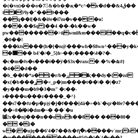
�(�vn)���o�7&�b�֭�җ�*c^�ӿ�d��&ڨ4��
t �5ϥy�"��9���
��q��l[�&�i#e�i7m�v��[�ʉ!
���.��$q ]��4 ��-�k��w�
pw��������>ҋwml&m���i��q�c�
ˌ�0��!
���kts���{h�[�n@���wh�$8wn^���y�
�߼�� b4'�/�_5}h~��;����\4�?�-
�c�m�#s�s���i��ў�$3x�raxc�˓�%�ʥ#}
�4��d��
�b_��f�*a�[�r/b�ڕ��݀c��dy�{�zd
�x{�b���ړf�=_p�)m����t��\� �|�z?
�y���m�b9�3�m" �:��-
s����u���z����_�^}
��s7��#z�p�p)ý�j�f���[dӓ�=�h`�qr�l0e7�����r�
��=8�̸�i�dm�~� ��`�u
嘁!x��nj���n��o(nh��8�� ���80�
� �}�
w�)�ujq��6'4�7��&�ղ�s����v`mrjb
�m������l ����e05(b�}�`{�s��?