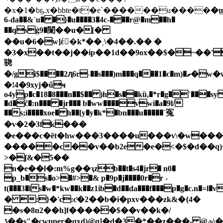
�x�1�bҕ.x�bbte�t�e`������u����
�
6-da��&`u� �}�u����3�4c-���r@�m��h�
��qsǵ9�闛��u�[�
��u�6�w]έ�k*��ˏ\�4��.�� �
�3�x��t��j��ip��1d��9ox��$�~��'
骁
�/gi$����2ԯ6r˴��s���)m���q���1�c�m)�ތ�w�w4rv�&&�}r��ϟam��o�k\�k�1
�!4�9xyj�űҹ
o4yp�c�18�8���n��$�� )h�s��kȕ,�*r�g�`���s
�d�č�:n��� �jɍ��� b�ww����vwi�a�9l/
��s;i����xoe� h��[y�y�k*�bn���u�����`冤
�v�2�3fk���
�e���c�ȅt�hw���3����u���v\�w���
�����c��v��b2e�e�<�$�d��q
>�ʃ&�5��
n�e��l�:m%g��ԇzb��t�s4�jr� n0�
p_b�s�o>�#>�& p�9p�j����0r�r -
t(���3�ls�w�*kw��k��z1ib�d��da���f���p�g�c.n�=l�v��9���߁�a�
� :}�'c:ƈ�2��b�i�pxv���zk&�{4�
�s�8n2��h]f�����$��v��k�/
3�*��z���- @ݶ\�����ıd�6j~��r�4m3�u�����/
ڌ��s"�cwpper�qxd)@q]�d�