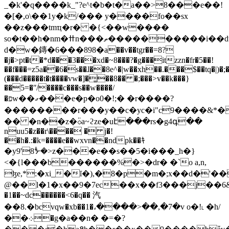
_�k'�q����k_"?e^t�b�t�a��>8���e��!
�[�,o\��1y�k/��� y����fo��sx
��z���tmҵ�r� �{<��w����
so�t��h�nm�ߚn���ތ����������i��dueq5��z؇@أq<�^� ^_�
d�w�鏄�6���898�a��v��tgr��=8?
�j�>pt�t�*d���3���xd�~8���?�g���itzzn�fr�5��!
��f���=z5a��6�s��ɺ��8e^�|w��xh��.���$��tq�|)�;�
(���d�����t�t����vw�]�͇��8�� �;���>v��k���}
��5=�ʺ/����c���s��w����/
�פw��ގ���e�p�o0�!;� �r����?
��������r���y��c�yc�i"c9����&*�%
�� �n��z�⍥a~ϩze�uէ���rs�g4գ��
nuu5�z��r\���� � j�!
��h�.:�k=����e��wxvn��ndpk��ｷ
�y9'8ᙽ�>z���e��s��5�i���_h�}
<�{l���b������%�>�dr� �`o a,n,
ɮe,*:�xi_�ĭ�),�8�p�m�;x��d�'��0/%`)���'�7
@��l�1�x��9�7ec��x��f3���j��6&��
�1��~dc������<6�q�� 汽
��8.�bcvqw�xb
��1�،����>��,�7�v o�!˪ �h/
��܀�g�a��n� �=�?