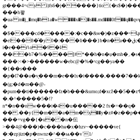
gt���4=cy i)fs6�j�����}tio {�s$�)
���h쾋
�ua/ m�j_�mq�b1a�w���x�]�s��.md���0f��q
�
�$����cd�����:�c��&ѡ�)�z��ܿ�=կ
�el��8�ͧ�y0�:���li���}h�n�a��ڨ;��ӄ�j�
i�e��rʅo�9�l/
��i�b7�%����[#*��h�n�߲u�mh�܇�s�z��
���:<�>������w�e
bc@�%�ʸcg��ya��
�{��s���
�p�l7��a�v͉���m�e��lx�i����,����7��
�(g;�d�m��@-
�pum��ti������fz�b���&umo;d�xcž��5��zߞq�����$t5qˮۍz�cpqv�y]5z=o5j�t���il��'㓣
�.�^�����5�!?
n*�n��nw���i�4�u�����2 fx�=��q�
�� .��y{�m��a�m�ӽ��y�z#�z��p�
���=vg��{�u� �n�伝
>��4@���)�c���hʉ�x�hzv~�����ve{
�:�zp)izt�p�nwnz�^��ѩ��v`1/