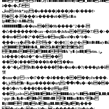
��d)*�ny1r��c,zy1�d��u��o�m0�ys��_��8�.a��
ӛ��c�گ-
ڤm;0#ʣ*)qү]�o����j���j�r�/���f>
�.�-���!e����z6�ۙro1�:n
[p��h[<&��aq
޷�������6m��uw��9h����"2��-
�ѽ������f�cax¬�d{i&�;h&u� j�73:
��m�\d�2*��sn�mq熰wsf�x�^b�=-
���τ=x�zb�:7e�``�i�8�@�c�4t�6��a(v�
n�������9�e�,_��$k�6���n
�j��d��į� ���)�f�&`\y�-{n��[�otm. ;ݛ,
h4���!)�k8�*'�/w��
���{������lh��[��m
�.�'¹�jم &�h������s�m�x�7(���gh�ǜ��d�ei�`<
앳
�xmr�@ =:v�t7��~�4���y����yȓn���-
�)ݪϲz�r~�qμo����l�uդ2��#�a�~�b��
��5�rv%���l[�k��@gp}
��fؽz4vsaf��f���ǣ����zk}r%��o����,��;��fp?
>gqr-]�s �p�¤o���o ���b�� � ���nr�f�&*�n
�ɧ1���`[��j�̢&��kg��.��{��g��ђ���
�ԓ6p�>�ɘx3j�w,.n�����4.l3t�dr�/