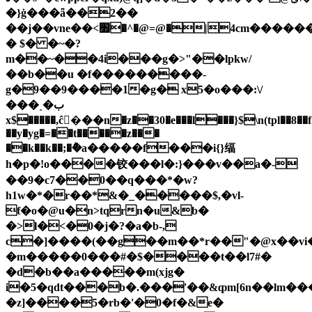
�}ġ���ǟ��2��
��j��vne��<׿�^�@=@�|4cm�������b;�'���n2f�\����9n���]��fv�a��}
� $� �~�?
m��~��4i���g�>"��lpkw/
��b��u �f���������-
g�9��9����1�g� x5�o���:\/
���˰�ب
x$�����,ĉ�ٕ��n�z��30�e���l���}$\n(tpl��8��f
��y�yg�=��t�����z���
��k��k��;�݅�a�����f���i{}䌿
h�p�!o����铰���l�:}���v��a�-
��9�c7��0��q���*�w?
h1w�*�r��*&�_�����$,�vl-
ƭ�o�@u�n>tqrn�u&b�
�>l�<�0�j�?�a�b-,
c�]����(��g��m��*r��"�@x��vi�
�m�����0���
#�$����t��l7#�
�d�b��a�����m(xjg�
i�5�qdt���b�.���'��&ȹm[6n��lm
�z]����5�rb�'�0�f�&e�