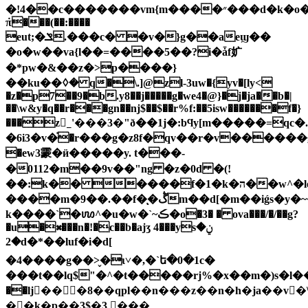
�!4��c�������vm{m����״���d�k�o���k���~�m��
݁π���(��:����
eut;�ݏ.���c� �v�}g��aeϣ��
�o�w��va{l��=����5��?i�ǡf㚧
�*pw�&��z�>p����}
��ku��ꕺ� q�\.]@zl-3uw�{y
v�[ly<
�z�p7��9�b.y8��j�����g�we4�@}�j�ja��b�|
��\w&y�q��r���gn��ǌ$��$��r%f:��5isw�������f�}
���z_ٕ'���3�"ð��1j�:bϥy[m�����=qc�.�]yڙ�8��~v���qkx�,��
�6i3�v�֡�r���g�z8f�qv��r�v�����
�ew3霥�ӥ�����y. t���-
�0112�m��9v��"ng �z�0d �(!
��:k�� ����f�1�k�ה��w^�lo�g7,
����m�9��.��f�ͅ�ڴm��d[�m��iǵs�y�~�i��d�o,��}5!`��
k����`�ꪪ^�u�w�`~ڪ�o�3� � ova���/�/��g?
�u�⌘���n�!�c��b�ajʒ 4���ysݧ�
�2d�*��luf�i�d[
�4����g��>̬�ι˅�,�`ե�0�1c�
���t��lq$"�^�t�����rj%�x��m�)s�l��1�s�1
��lj���8��qpl��n���z��n�h�ja��v�\�
��k�p��3$�3 ���