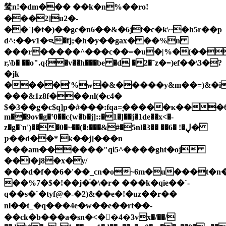
鸶n!�dm��� ��k�n%��ro!
���2]u2�-
��`]�t�)��gc�n6��&�6jf�c�k\~�h5r��p
d^:��v1�ᯍ�fj;�h�y��gax� ��%n
���r�����^���c��=�u�|%�(��@�
r,\ƀ� ��o".q{�v��h���be �d �2�־z�=)ef��\3�?
�jk
����'%w�&�����y&m��=)&�
���&1z8f���nl(�c4�
$�3��ǥ�c$q]p�#���:fqa=ׇ�����ҡ���6���ǹ
m��9ov�g�ʽ0��c{w�b�j]::�1�]��j�1de��x<�-
z�g�`n')���0�~��(�:���&#�5nl�3�� ��6� !�ڸ�
ƿ��d��* k��j]���n
���am������"ԛi5^����ght�oj
��l�j8�x�y/
���d�f��6�'��_cn�o~6m�u���t�n
��%7�$�!��j�֬�\�r� ���k�qie��`-
q�
�s�`�tyf@�-�2)&��e�!�uz��r��
nl��t_�q���4e�w��e��rt��-
��ck�b���a�sn�<��4�3vx�/��/