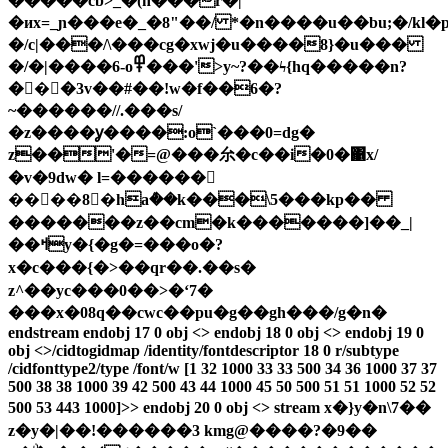
�����cb>_�(n���r�|
�иx=_ɲ���e�_�8"��/ *�n����u��bu;�/kl
�/c|���/\���cg�xwj�u����8}�u���
�/�|����6-o߾���'>y~?��ϟ{hq�����n?
��ٓ�3v��#��!w�f��6�?
~������//.���s/
�z����ỿ����:o`���0=dg�
z��'�=@���厼�c��i�0�΁x/
�v�9dw� l=������
����8�haܳ��k���\5���kp��
�������z��cm�k�������]��_|
��ߞy�{�g�=���o�?
x�c���{�>��qr��.��s�
z^��yc���0��>�ʻ7�
���x�08q��cwc��pu�g��gh���/g�n�
endstream endobj 17 0 obj <> endobj 18 0 obj <> endobj 19 0
obj <>/cidtogidmap /identity/fontdescriptor 18 0 r/subtype
/cidfonttype2/type /font/w [1 32 1000 33 33 500 34 36 1000 37 37
500 38 38 1000 39 42 500 43 44 1000 45 50 500 51 51 1000 52 52
500 53 443 1000]>> endobj 20 0 obj <> stream x�}y�n\7��
z�y�|��!������3 kmg@����?�9��