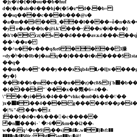
�
jy�\t�{�i�ou��b�ĥuf
d�(�z�als�ź���hj�(�5�z*d�.�b= |
��sq����c���b���@s�
�a�m��#��i_���l����=ȱ�n�&�
�y o�a���lx�@i.k'l���~)��s/�i��u�}
�h't�$ cz(�w��d����avѫd���c��q
��^��o�
��^n��v���q&e0 ���� 3掾
=dy�ל�t�0b�j�aaq��]����t�z����$1sta��depxfk��:fl��t�����o�2:)z�%�0z�y;a���[@�����l�\��r�/
��q�
��m��s�"���y���xԛb4r�ފ�l])v����g��8/
�y�}
��8��b�m�e���n��z)�c0& 3j`b֐�b��t|
�{�l��b"`���x��䫶�6=-t��-
\"�:�yi�ek�4���*vhkc�m0�k���\'��
)x�֌� i��4���t g�����tf��p�4
�|%"4!��v� z
]��1�d�v�k����c�����
ͥ�n޷���i۰` �>6�&m��i2��-
w��)q^�υ�9})��s}�d�c.w��}�vf:��
����p�d�$0ir,:ht�5aq��h~�@!