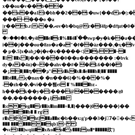
x��ou�v��b��
��n��a1t�bh��2��:�uw{��do�|;�
���~���o �a
|r�� b.r|s��ދov�b�bq@r�f4fp�dԥut�0�ۨ�0�/3�����qg�ۘ
�>��0�8.�y4f��e�c�%��4�՝��swp�ɏ�k��
i��j���ou�8zo�a�a"�f��àz���.͔�ҳ�fv
� ҏ�.5]x�abژ�į�e�x�����<}�y�~�
�1`��x �ј��/����0��u������� :�bvk
dy�zi�4n)�=��ahv��#� �il.6��l�}
�ٶ�|��դ��ܕ"iz�k�x�:�e���h�|��`����
��bt��ٸϗ�nax� �n���6}�%���%�
-�zһ��,�vi���퇨et �`%����bz؞
h���k��y�}���@������ӆ0
��,�������ۉijn��i
�:c�eg��r��ix�lm���=�,�}���)̩0�
���}��
ĺ����b� � rg\
r�xf{�ht]��a��ѥ�b��x:g'p��3�j7ٰ���c�va
��� ��� ���l��qb1>݁ !
�vc3��]wqiii��x&o�o� y���])u�*�����㰦'}