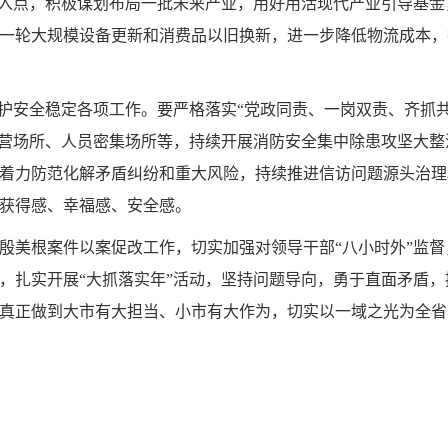
切入点，积极谋划布局一批未来产业，用好用活现代产业引导基
一轮大规模设备更新和消费品以旧换新，进一步降低物流成本，
维护安全稳定各项工作。要严格落实“党政同责、一岗双责、齐抓
经营场所、人员密集场所等，持续开展消防安全集中除患攻坚大
着力防范化解矛盾纠纷和重大风险，持续推进信访问题源头治理
获得感、幸福感、安全感。
殷美根案件以案促改工作，切实加强对领导干部“八小时外”监
，扎实开展“大抓落实年”活动，坚持问题导向，勇于直面矛盾
真正做到大市有大担当、小市有大作为，切实以一域之光为全省