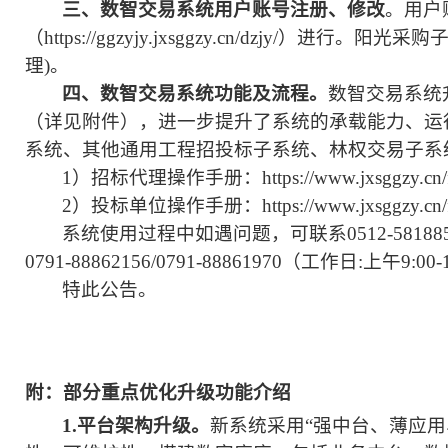
三、数智交易系统
用户
账号注册、修改
。用户
（
https://ggzyjy.jxsggzy.cn/dz
理)
。
四、数智交易系统功能及流程。
数智交易系统
（详见附件），进一步提升了系统的承载能力、运
系统、其他通用工程招投标子系统、林权交易子系
1）招标代理操作手册：https://www.jxsggzy.cn/fwzn/
2）投标单位操作手册：https://www.jxsggzy.cn/fwzn/
系统使用过程中
如
遇问题，可联系
0512-5
0791-88862156/0791-88861970（工作日
:
上午
9:00
特此公告。
附：部分重点优化升级功能介绍
1
.
平台架构升级。
新系统采用
“强中台、薄应用