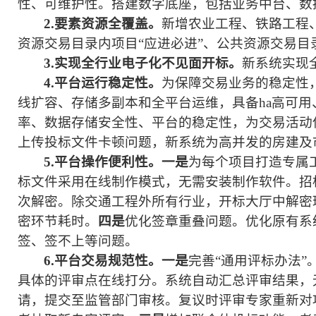
性、可维护性。搭建数字底座，包括业务中台、数
2
.
要素资源全覆盖。
新增农业工程、铁路工程
资源交易目录内项目“应进必进”、公共资源交易目
3
.
实现全行业电子化不见面开标。
新系统实现
4
.
平台运行稳定性。
为保障交易业务的稳定性
线扩容、存储多副本和全平台运维，具备ha高可用、
率、数据存储安全性、平台的稳定性，为交易活动
上传投标文件卡顿问题，新系统为高并发的房建及
5
.
平台操作便利性。一是
为每个项目打造专属
标文件采用在线制作模式，无需安装制作软件。招
次解密。除交通工程外所有行业，开标大厅中解密
密环节耗时。
四是
优化签章重叠问题。优化原有系
签、签不上等问题。
6
.
平台交易规范性。一是
完善
“通用评标办法
具体的评审点在线打分。系统自动汇总评审结果，
请，提交至监管部门审核。复议时评审专家重新对